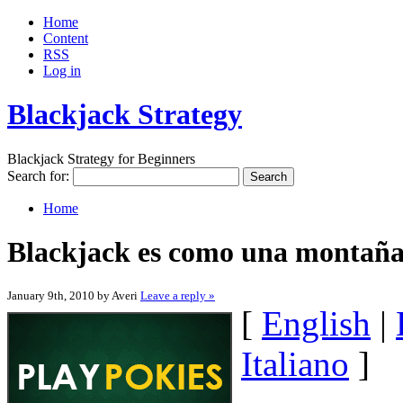
Home
Content
RSS
Log in
Blackjack Strategy
Blackjack Strategy for Beginners
Search for:
Home
Blackjack es como una montaña
January 9th, 2010 by Averi
Leave a reply »
[
English
|
Italiano
]