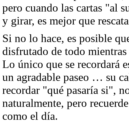
pero cuando las cartas "al s
y girar, es mejor que rescata
Si no lo hace, es posible q
disfrutado de todo mientras 
Lo único que se recordará 
un agradable paseo … su ca
recordar "qué pasaría si", n
naturalmente, pero recuerde
como el día.