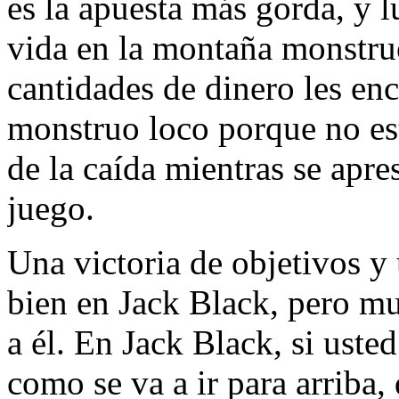
es la apuesta más gorda, y lu
vida en la montaña monstru
cantidades de dinero les enc
monstruo loco porque no e
de la caída mientras se apre
juego.
Una victoria de objetivos y
bien en Jack Black, pero m
a él. En Jack Black, si uste
como se va a ir para arriba,