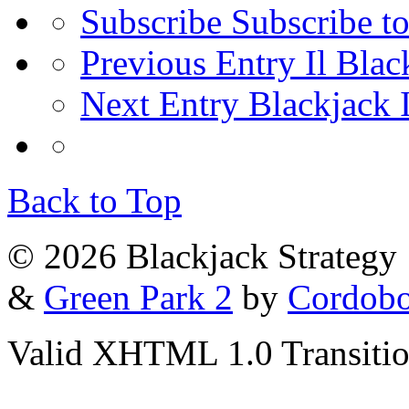
Subscribe
Subscribe to
Previous Entry
Il Blac
Next Entry
Blackjack I
Back to Top
© 2026 Blackjack Strategy
&
Green Park 2
by
Cordob
Valid XHTML 1.0 Transition