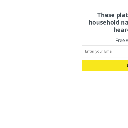
These pla
household na
hear
Free 