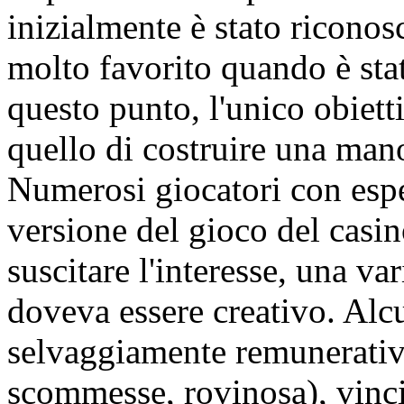
inizialmente è stato riconos
molto favorito quando è stat
questo punto, l'unico obiett
quello di costruire una ma
Numerosi giocatori con espe
versione del gioco del casin
suscitare l'interesse, una var
doveva essere creativo. Alcu
selvaggiamente remunerativi 
scommesse, rovinosa), vincite