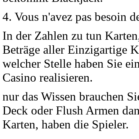
4. Vous n'avez pas besoin d
In der Zahlen zu tun Karten
Beträge aller Einzigartige 
welcher Stelle haben Sie ei
Casino realisieren.
nur das Wissen brauchen Si
Deck oder Flush Armen dans
Karten, haben die Spieler.