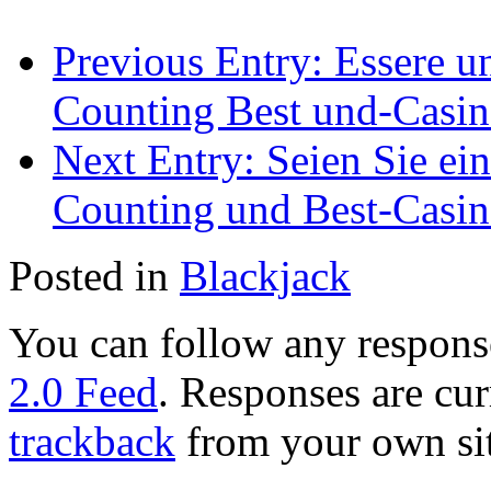
Previous Entry:
Essere un
Counting Best und-Casin
Next Entry:
Seien Sie ein
Counting und Best-Casin
Posted in
Blackjack
You can follow any response
2.0 Feed
. Responses are cur
trackback
from your own sit