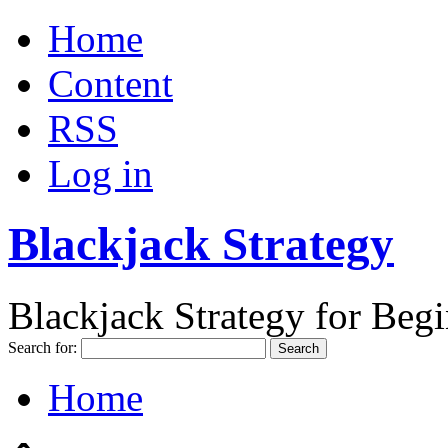
Home
Content
RSS
Log in
Blackjack Strategy
Blackjack Strategy for Beg
Search for:
Home