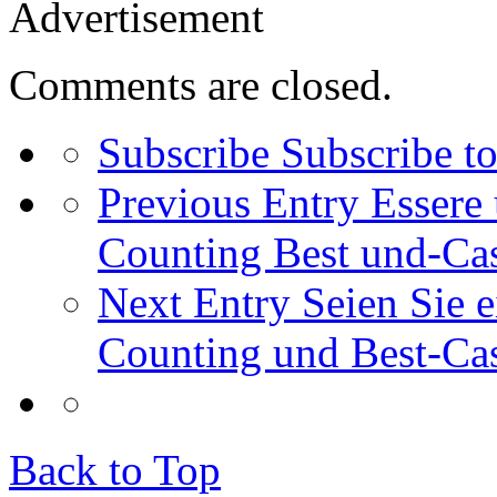
Advertisement
Comments are closed.
Subscribe
Subscribe to
Previous Entry
Essere 
Counting Best und-Ca
Next Entry
Seien Sie e
Counting und Best-Ca
Back to Top