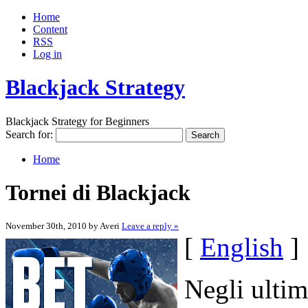
Home
Content
RSS
Log in
Blackjack Strategy
Blackjack Strategy for Beginners
Search for:
Home
Tornei di Blackjack
November 30th, 2010 by Averi
Leave a reply »
[
English
]
Negli ultim