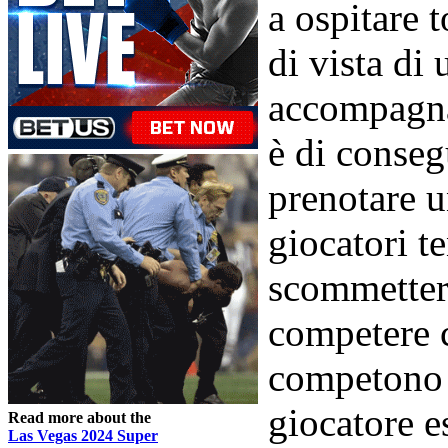
a ospitare 
di vista di 
accompagnat
è di conseg
prenotare u
giocatori t
scommettere
competere c
competono u
giocatore e
Read more about the
Las Vegas 2024 Super